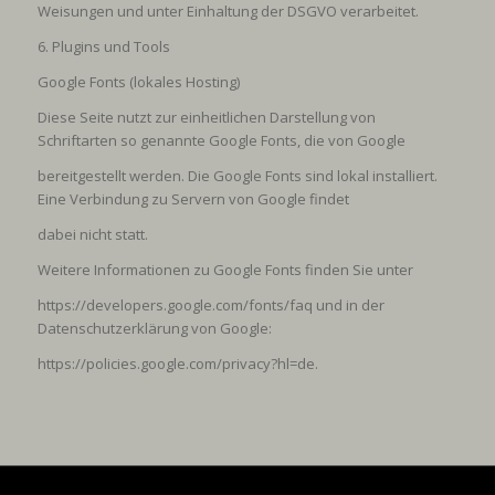
Weisungen und unter Einhaltung der DSGVO verarbeitet.
6. Plugins und Tools
Google Fonts (lokales Hosting)
Diese Seite nutzt zur einheitlichen Darstellung von
Schriftarten so genannte Google Fonts, die von Google
bereitgestellt werden. Die Google Fonts sind lokal installiert.
Eine Verbindung zu Servern von Google findet
dabei nicht statt.
Weitere Informationen zu Google Fonts finden Sie unter
https://developers.google.com/fonts/faq
und in der
Datenschutzerklärung von Google:
https://policies.google.com/privacy?hl=de
.