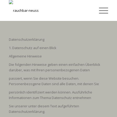
Datenschutzerklärung
1. Datenschutz auf einen Blick
Allgemeine Hinweise
Die folgenden Hinweise geben einen einfachen Überblick
darüber, was mit Ihren personenbezogenen Daten
passiert, wenn Sie diese Website besuchen.
Personenbezogene Daten sind alle Daten, mit denen Sie
persönlich identifiziert werden können. Ausführliche
Informationen zum Thema Datenschutz entnehmen
Sie unserer unter diesem Text aufgeführten
Datenschutzerklärung.